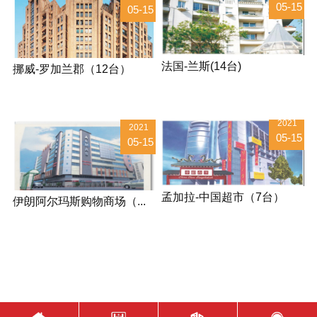
05-15
05-15
法国-兰斯(14台)
挪威-罗加兰郡（12台）
2021
2021
05-15
05-15
孟加拉-中国超市（7台）
伊朗阿尔玛斯购物商场（...
HTH平台_HTH(中国)一站式服务平台有限
华体会注册大厅
|
华体会注册
|
华体会(中国)Huatihui·官方网站
|
华体会在线客服
|
华